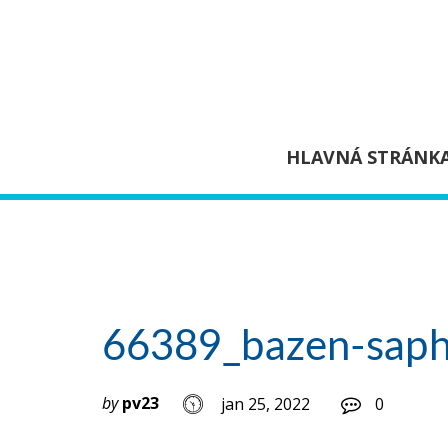
HLAVNÁ STRÁNK
66389_bazen-saph
by
pv23
jan 25, 2022
0