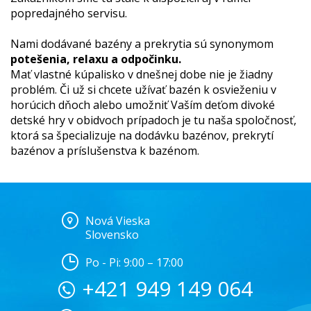
popredajného servisu.
Nami dodávané bazény a prekrytia sú synonymom
potešenia, relaxu a odpočinku.
Mať vlastné kúpalisko v dnešnej dobe nie je žiadny
problém. Či už si chcete užívať bazén k osvieženiu v
horúcich dňoch alebo umožniť Vaším deťom divoké
detské hry v obidvoch prípadoch je tu naša spoločnosť,
ktorá sa špecializuje na dodávku bazénov, prekrytí
bazénov a príslušenstva k bazénom.
Nová Vieska
Slovensko
Po - Pi: 9:00 – 17:00
+421 949 149 064