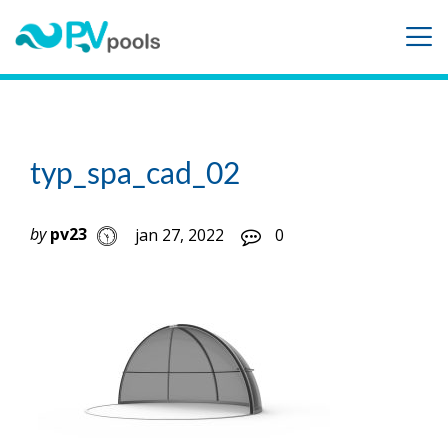
typ_spa_cad_02
by
pv23
jan 27, 2022
0