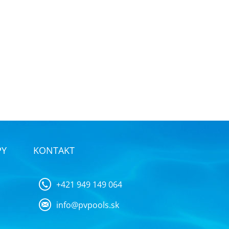
PY
KONTAKT
+421 949 149 064
info@pvpools.sk