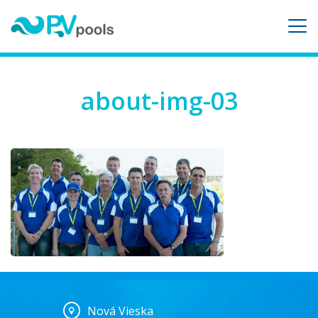
about-img-03
Nová Vieska