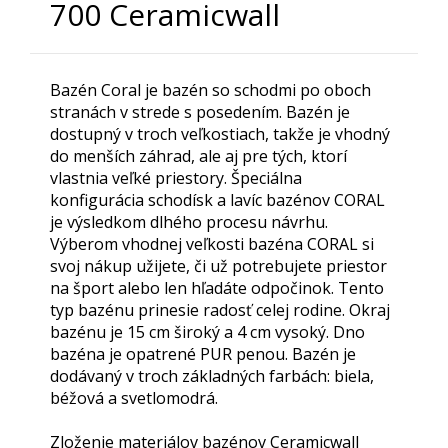
700 Ceramicwall
Bazén Coral je bazén so schodmi po oboch
stranách v strede s posedením. Bazén je
dostupný v troch veľkostiach, takže je vhodný
do menších záhrad, ale aj pre tých, ktorí
vlastnia veľké priestory. Špeciálna
konfigurácia schodísk a lavíc bazénov CORAL
je výsledkom dlhého procesu návrhu.
Výberom vhodnej veľkosti bazéna CORAL si
svoj nákup užijete, či už potrebujete priestor
na šport alebo len hľadáte odpočinok. Tento
typ bazénu prinesie radosť celej rodine. Okraj
bazénu je 15 cm široký a 4 cm vysoký. Dno
bazéna je opatrené PUR penou. Bazén je
dodávaný v troch základných farbách: biela,
béžová a svetlomodrá.
Zloženie materiálov bazénov Ceramicwall