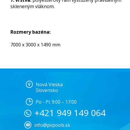
7. vrstva:
polyesterový rám vystužený pravidelným
skleneným vláknom.
Rozmery bazéna:
7000 x 3000 x 1490 mm
Nová Vieska
Slovensko
Po - Pi: 9:00 – 17:00
+421 949 149 064
info@pvpools.sk