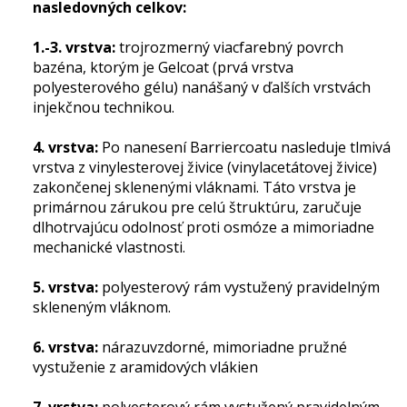
nasledovných celkov:
1.-3. vrstva:
trojrozmerný viacfarebný povrch
bazéna, ktorým je Gelcoat (prvá vrstva
polyesterového gélu) nanášaný v ďalších vrstvách
injekčnou technikou.
4. vrstva:
Po nanesení Barriercoatu nasleduje tlmivá
vrstva z vinylesterovej živice (vinylacetátovej živice)
zakončenej sklenenými vláknami. Táto vrstva je
primárnou zárukou pre celú štruktúru, zaručuje
dlhotrvajúcu odolnosť proti osmóze a mimoriadne
mechanické vlastnosti.
5. vrstva:
polyesterový rám vystužený pravidelným
skleneným vláknom.
6. vrstva:
nárazuvzdorné, mimoriadne pružné
vystuženie z aramidových vlákien