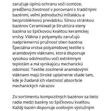
zaručuje úplnú ochranu voči ozmóze,
predĺženú životnosť v porovnaní s tradičnými
bazénmi, veľmi jednoduchú inštaláciu a
bezproblémovú prevádzku. Silnou stránkou
bazénov Ceramicwall je štruktúra steny
bazéna so špičkovou kvalitou keramickej
vrstvy. Vlákna z polyamydu zaručujú
nadpriemernú pružnosť stien bazéna.
Špeciálna vrstva polyamidovej textílie s
aramidovými vláknami, ktorá disponuje
vysokou odolnosťou voči extrémnym
teplotám a má vynikajúcu mechanickú
odolnosť. Textílie zosilnené aramidovými
vláknami majú široké uplatnenie všade tam,
kde je žiadaná ich vlastnosť absorbcie
mechanických nárazov.
Zo sortimentu kompozitných bazénov sa tieto
radia medzi bazény so špičkovou kvalitou.
Každý bazén disponuje oceľovým výstužným