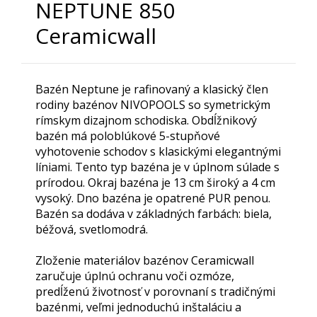
NEPTUNE 850
Ceramicwall
Bazén Neptune je rafinovaný a klasický člen
rodiny bazénov NIVOPOOLS so symetrickým
rímskym dizajnom schodiska. Obdĺžnikový
bazén má poloblúkové 5-stupňové
vyhotovenie schodov s klasickými elegantnými
líniami. Tento typ bazéna je v úplnom súlade s
prírodou. Okraj bazéna je 13 cm široký a 4 cm
vysoký. Dno bazéna je opatrené PUR penou.
Bazén sa dodáva v základných farbách: biela,
béžová, svetlomodrá.
Zloženie materiálov bazénov Ceramicwall
zaručuje úplnú ochranu voči ozmóze,
predĺženú životnosť v porovnaní s tradičnými
bazénmi, veľmi jednoduchú inštaláciu a