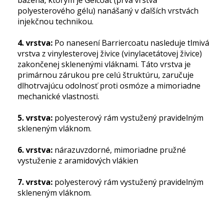
bazéna, ktorým je Gelcoat (prvá vrstva
polyesterového gélu) nanášaný v ďalších vrstvách
injekčnou technikou.
4. vrstva:
Po nanesení Barriercoatu nasleduje tlmivá
vrstva z vinylesterovej živice (vinylacetátovej živice)
zakončenej sklenenými vláknami. Táto vrstva je
primárnou zárukou pre celú štruktúru, zaručuje
dlhotrvajúcu odolnosť proti osmóze a mimoriadne
mechanické vlastnosti.
5. vrstva:
polyesterový rám vystužený pravidelným
skleneným vláknom.
6. vrstva:
nárazuvzdorné, mimoriadne pružné
vystuženie z aramidových vlákien
7. vrstva:
polyesterový rám vystužený pravidelným
skleneným vláknom.