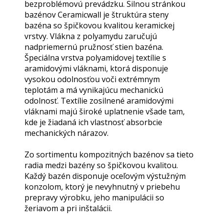
bezproblémovú prevádzku. Silnou stránkou
bazénov Ceramicwall je štruktúra steny
bazéna so špičkovou kvalitou keramickej
vrstvy. Vlákna z polyamydu zaručujú
nadpriemernú pružnosť stien bazéna.
Špeciálna vrstva polyamidovej textílie s
aramidovými vláknami, ktorá disponuje
vysokou odolnosťou voči extrémnym
teplotám a má vynikajúcu mechanickú
odolnosť. Textílie zosilnené aramidovými
vláknami majú široké uplatnenie všade tam,
kde je žiadaná ich vlastnosť absorbcie
mechanických nárazov.
Zo sortimentu kompozitných bazénov sa tieto
radia medzi bazény so špičkovou kvalitou.
Každý bazén disponuje oceľovým výstužným
konzolom, ktorý je nevyhnutný v priebehu
prepravy výrobku, jeho manipulácii so
žeriavom a pri inštalácii.