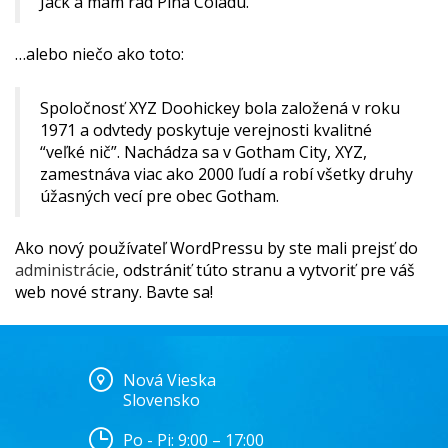
Jack a mám rád Piña Coladu.
…alebo niečo ako toto:
Spoločnosť XYZ Doohickey bola založená v roku
1971 a odvtedy poskytuje verejnosti kvalitné
“veľké nič”. Nachádza sa v Gotham City, XYZ,
zamestnáva viac ako 2000 ľudí a robí všetky druhy
úžasných vecí pre obec Gotham.
Ako nový používateľ WordPressu by ste mali prejsť do
administrácie
, odstrániť túto stranu a vytvoriť pre váš
web nové strany. Bavte sa!
Nová Vieska
Slovensko
Po - Pi: 9:00 – 17:00